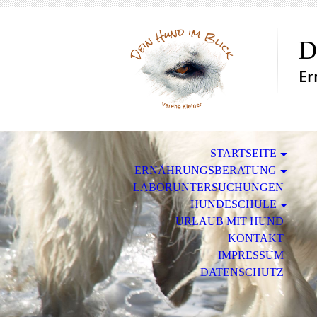
D
Er
STARTSEITE
ERNÄHRUNGSBERATUNG
LABORUNTERSUCHUNGEN
HUNDESCHULE
URLAUB MIT HUND
KONTAKT
IMPRESSUM
DATENSCHUTZ